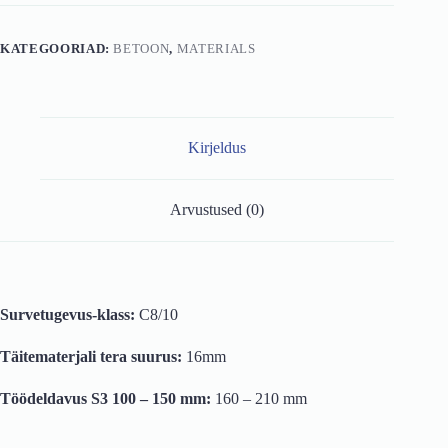
210
mm
kogus
KATEGOORIAD:
BETOON
,
MATERIALS
Kirjeldus
Arvustused (0)
Survetugevus-klass:
C8/10
Täitematerjali tera suurus:
16mm
Töödeldavus S3 100 – 150 mm:
160 – 210 mm