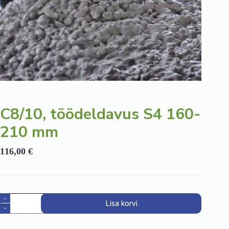
C8/10, töödeldavus S4 160-
210 mm
116,00
€
C8/10,
Lisa korvi
töödeldavus
S4
160-