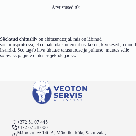
Arvustused (0)
Sõelatud ehitusliiv
on ehitusmaterjal, mis on läbinud
sõelumisprotsessi, et eemaldada suuremad osakesed, kivikesed ja muud
lisandid. See tagab liiva ühtlase terasuuruse ja puhtuse, muutes selle
sobivaks paljude ehitusprojektide jaoks.
+372 51 07 445
+372 67 28 000
Männiku tee 140 A, Männiku küla, Saku vald,