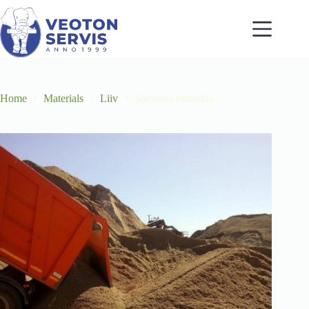
Skip
to
content
Home
Materials
Liiv
Sõelatud ehitusliiv