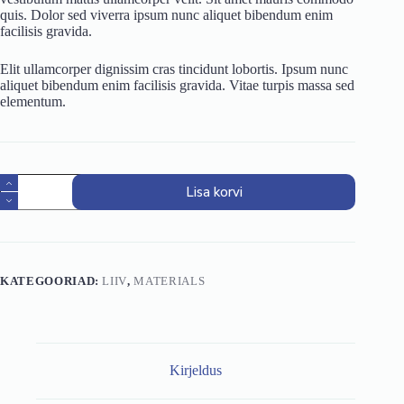
quis. Dolor sed viverra ipsum nunc aliquet bibendum enim
facilisis gravida.
Elit ullamcorper dignissim cras tincidunt lobortis. Ipsum nunc
aliquet bibendum enim facilisis gravida. Vitae turpis massa sed
elementum.
Sõelatud
Lisa korvi
ehitusliiv
kogus
KATEGOORIAD:
LIIV
,
MATERIALS
Kirjeldus