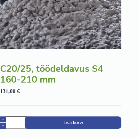
C20/25, töödeldavus S4
160-210 mm
131,00
€
C20/25,
Lisa korvi
töödeldavus
S4
160-