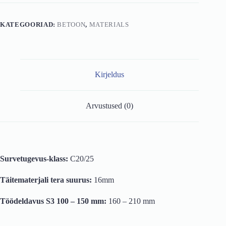
210
mm
kogus
KATEGOORIAD:
BETOON
,
MATERIALS
Kirjeldus
Arvustused (0)
Survetugevus-klass:
C20/25
Täitematerjali tera suurus:
16mm
Töödeldavus S3 100 – 150 mm:
160 – 210 mm