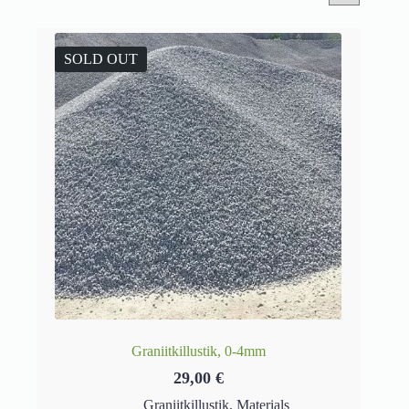
SOLD OUT
Graniitkillustik, 0-4mm
29,00
€
Graniitkillustik
,
Materials