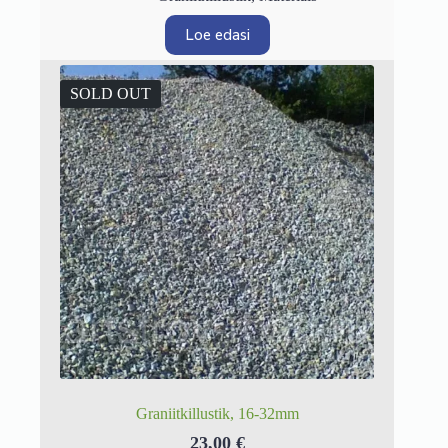
Loe edasi
SOLD OUT
Graniitkillustik, 16-32mm
23,00
€