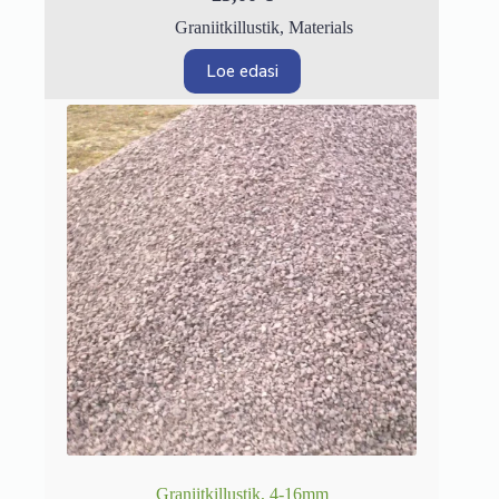
Graniitkillustik
,
Materials
Loe edasi
Graniitkillustik, 4-16mm