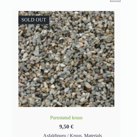
SOLD OUT
Purustatud kruus
9,50
€
Asfaldipuru / Kruus
,
Materials