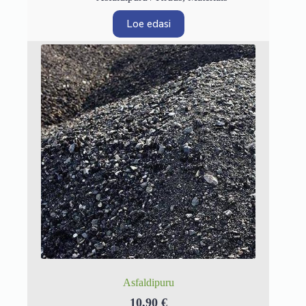
Loe edasi
Asfaldipuru
10,90
€