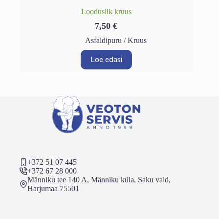
Looduslik kruus
7,50
€
Asfaldipuru / Kruus
Loe edasi
+372 51 07 445
+372 67 28 000
Männiku tee 140 A, Männiku küla, Saku vald,
Harjumaa 75501