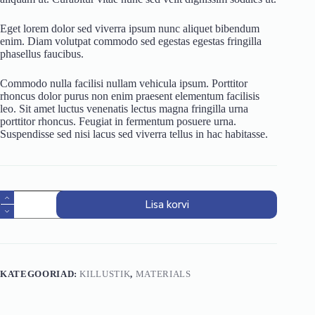
Eget lorem dolor sed viverra ipsum nunc aliquet bibendum
enim. Diam volutpat commodo sed egestas egestas fringilla
phasellus faucibus.
Commodo nulla facilisi nullam vehicula ipsum. Porttitor
rhoncus dolor purus non enim praesent elementum facilisis
leo. Sit amet luctus venenatis lectus magna fringilla urna
porttitor rhoncus. Feugiat in fermentum posuere urna.
Suspendisse sed nisi lacus sed viverra tellus in hac habitasse.
Killustik
Lisa korvi
segu
4-
32mm
kogus
KATEGOORIAD:
KILLUSTIK
,
MATERIALS