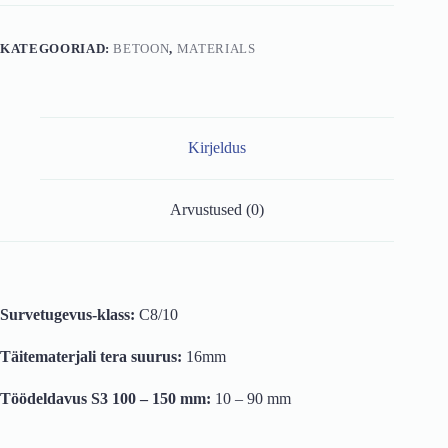
150
mm
kogus
KATEGOORIAD:
BETOON
,
MATERIALS
Kirjeldus
Arvustused (0)
Survetugevus-klass:
C8/10
Täitematerjali tera suurus:
16mm
Töödeldavus S3 100 – 150 mm:
10 – 90 mm