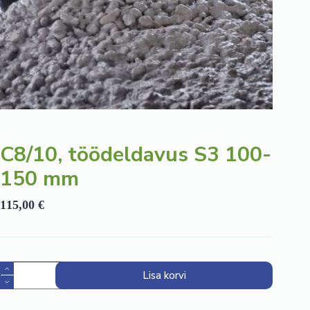
C8/10, töödeldavus S3 100-
150 mm
115,00
€
C8/10,
Lisa korvi
töödeldavus
S3
100-