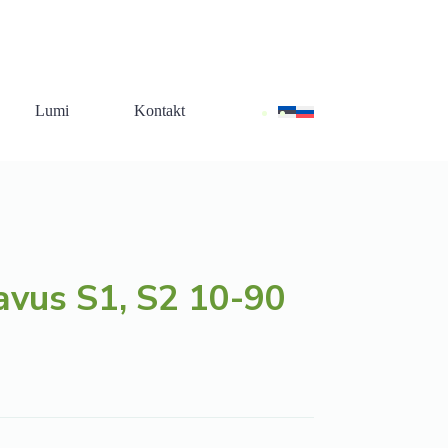
+372 51 07 445
+372 67 28 000
+372 5 548 433
Lumi
Kontakt
avus S1, S2 10-90