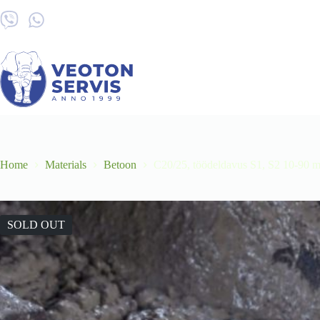
Skip
to
content
Home
Materials
Betoon
C20/25, töödeldavus S1, S2 10-90 
SOLD OUT