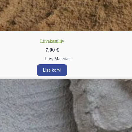
Liivakastiliiv
7,00
€
Liiv
,
Materials
Lisa korvi