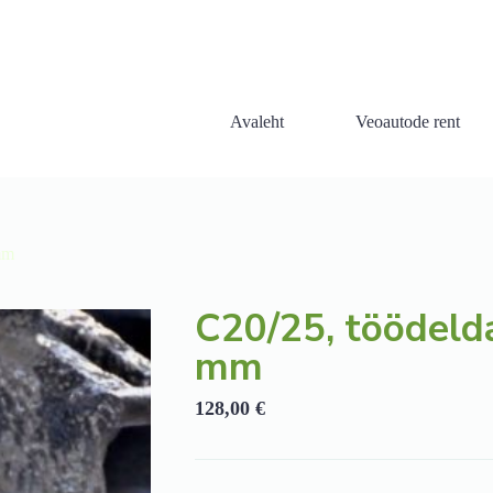
Avaleht
Veoautode rent
mm
C20/25, töödeld
mm
128,00
€