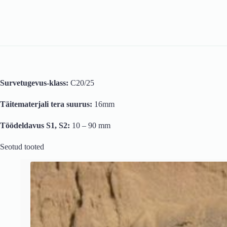
Survetugevus-klass:
C20/25
Täitematerjali tera suurus:
16mm
Töödeldavus S1, S2:
10 – 90 mm
Seotud tooted