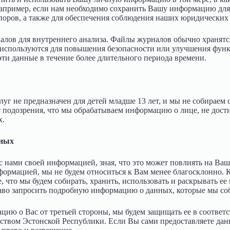
например, если нам необходимо сохранить Вашу информацию дл
споров, а также для обеспечения соблюдения наших юридических
лов для внутреннего анализа. Файлы журналов обычно хранятся
е используются для повышения безопасности или улучшения фун
эти данные в течение более длительного периода времени.
уг не предназначен для детей младше 13 лет, и мы не собираем
т подозрения, что мы обрабатываем информацию о лице, не дост
х.
нных
я с нами своей информацией, зная, что это может повлиять на Ва
формацией, мы не будем относиться к Вам менее благосклонно. 
что мы будем собирать, хранить, использовать и раскрывать ее
аво запросить подробную информацию о данных, которые мы соб
ию о Вас от третьей стороны, мы будем защищать ее в соответ
ством Эстонской Республики. Если Вы сами предоставляете дан