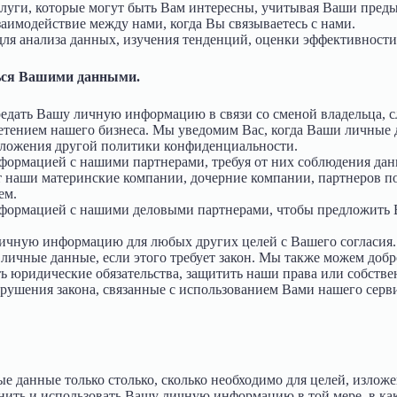
луги, которые могут быть Вам интересны, учитывая Ваши пред
заимодействие между нами, когда Вы связываетесь с нами.
для анализа данных, изучения тенденций, оценки эффективност
ься Вашими данными.
едать Вашу личную информацию в связи со сменой владельца, с
тением нашего бизнеса. Мы уведомим Вас, когда Ваши личные д
положения другой политики конфиденциальности.
ормацией с нашими партнерами, требуя от них соблюдения да
наши материнские компании, дочерние компании, партнеров п
ем.
ормацией с нашими деловыми партнерами, чтобы предложить 
чную информацию для любых других целей с Вашего согласия.
личные данные, если этого требует закон. Мы также можем доб
юридические обязательства, защитить наши права или собствен
ушения закона, связанные с использованием Вами нашего сервис
.
е данные только столько, сколько необходимо для целей, изло
ить и использовать Вашу личную информацию в той мере, в ка