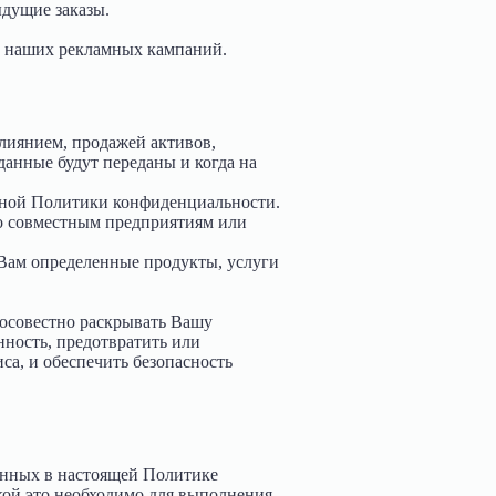
ыдущие заказы.
и наших рекламных кампаний.
лиянием, продажей активов,
анные будут переданы и когда на
нной Политики конфиденциальности.
о совместным предприятиям или
Вам определенные продукты, услуги
росовестно раскрывать Вашу
ность, предотвратить или
а, и обеспечить безопасность
женных в настоящей Политике
кой это необходимо для выполнения