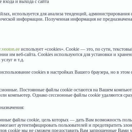
 входа и выхода с сайта
йлах, используется для анализа тенденций, администрирования 
фической информации. Полученная информация не предназначена
veoton.ee
использует «cookies». Cookie — это, по сути, текстов
ении им веб-сайта. Cookies используются для установки и хране
услуг и т.д.
спользование cookies в настройках Вашего браузера, но в этом
ессионные. Постоянные файлы cookie остаются на Вашем компью
 или компьютер. Однако сессионные файлы cookie удаляются сраз
 назначения:
нные файлы cookie, цель которых — дать Вам возможность поль
помогают аутентифицировать пользователей и предотвратить зло
айлов cookie мы не сможем предоставить Вам запрошенные Вами у