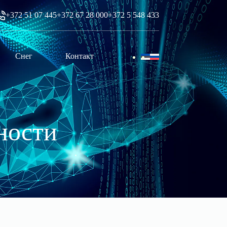
+372 51 07 445
+372 67 28 000
+372 5 548 433
Снег
Контакт
ности