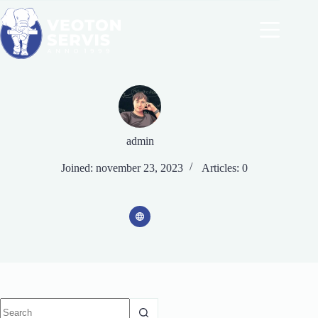
Skip
to
content
admin
Joined: november 23, 2023
Articles: 0
No
results